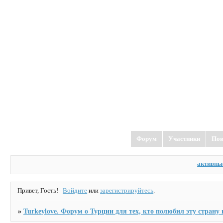
TurkeyLove
форум о Турции
Форум
Участники
Пои
активны
Привет, Гость!
Войдите
или
зарегистрируйтесь
.
»
Turkeylove. Форум о Турции для тех, кто полюбил эту страну и