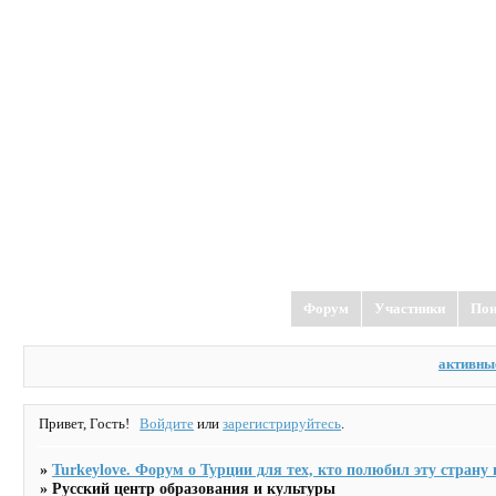
TurkeyLove
форум о Турции
Форум
Участники
Пои
активны
Привет, Гость!
Войдите
или
зарегистрируйтесь
.
»
Turkeylove. Форум о Турции для тех, кто полюбил эту страну и
»
Русский центр образования и культуры