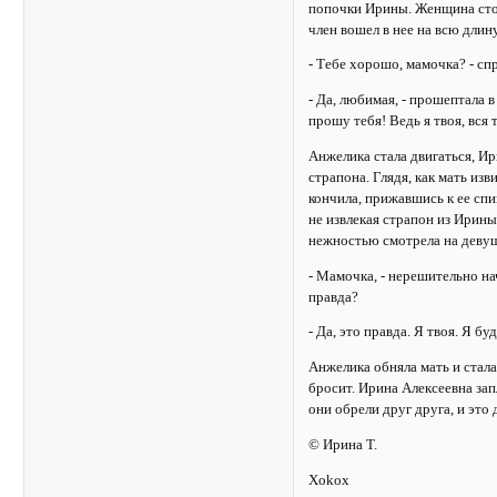
попочки Ирины. Женщина стона
член вошел в нее на всю длин
- Тебе хорошо, мамочка? - сп
- Да, любимая, - прошептала в
прошу тебя! Ведь я твоя, вся т
Анжелика стала двигаться, Ир
страпона. Глядя, как мать из
кончила, прижавшись к ее спи
не извлекая страпон из Ирины
нежностью смотрела на девуш
- Мамочка, - нерешительно нача
правда?
- Да, это правда. Я твоя. Я б
Анжелика обняла мать и стала 
бросит. Ирина Алексеевна зап
они обрели друг друга, и это 
© Ирина Т.
Xokox