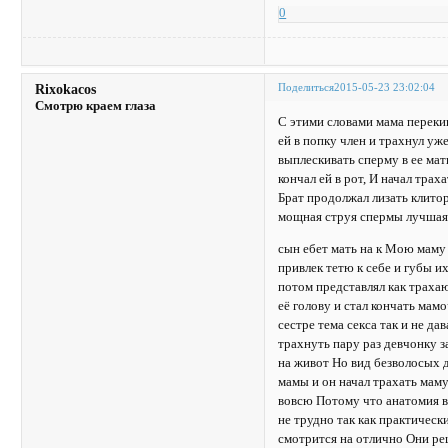
0
Поделиться
2015-05-23 23:02:04
Rixokacos
Смотрю краем глаза
С этими словами мама переки
ей в попку член и трахнул у
выплескивать сперму в ее мат
кончал ей в рот, И начал тра
Брат продолжал лизать клитор
мощная струя спермы лучшая 
сын ебет мать на к Мою маму 
привлек тетю к себе и губы и
потом представлял как трахаю
её голову и стал кончать ма
сестре тема секса так и не да
трахнуть пару раз девчонку 
на живот Но вид безволосых 
мамы и он начал трахать маму
вовсю Потому что анатомия вл
не трудно так как практически
смотрится на отлично Они реш