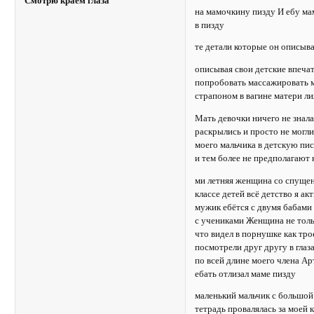
Смотрю краем глаза
на мамочкину пизду И ебу мам
в пизду
те детали которые он описыв
описывая свои детские впечат
попробовать массажировать м
страпоном в вагине матери ли
Мать девочки ничего не знал
раскрылись и просто не могл
моего мальчика в детскую пис
и тем более не предполагают 
ми летняя женщина со спущен
классе детей всё детство я а
мужик ебётся с двумя бабами
с учениками Женщина не толь
что видел в порнушке как тр
посмотрели друг другу в глаза
по всей длине моего члена А
ебать отлизал маме пизду
маленький мальчик с большой 
тетрадь провалялась за моей 