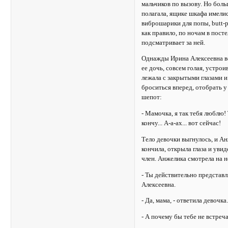
мальчиков по вызову. Но боль
полагала, ящике шкафа имели
виброшарики для попы, butt-p
как правило, по ночам в пост
подсматривает за ней.
Однажды Ирина Алексеевна ве
ее дочь, совсем голая, устро
лежала с закрытыми глазами и
броситься вперед, отобрать 
шепот:
- Мамочка, я так тебя люблю! 
кончу... А-а-ах... вот сейчас!
Тело девочки выгнулось, и Ан
кончила, открыла глаза и уви
член. Анжелика смотрела на н
- Ты действительно представл
Алексеевна.
- Да, мама, - ответила девочка
- А почему бы тебе не встреч