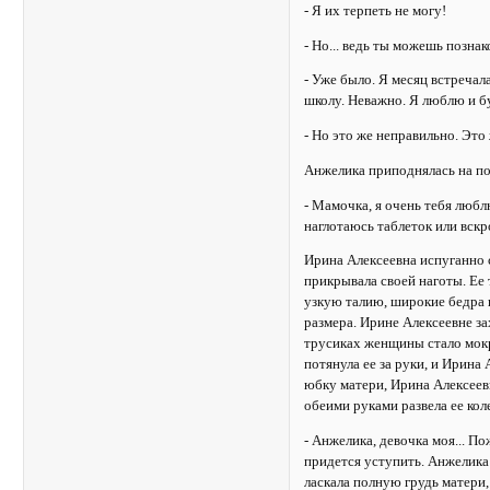
- Я их терпеть не могу!
- Но... ведь ты можешь позна
- Уже было. Я месяц встречал
школу. Неважно. Я люблю и бу
- Но это же неправильно. Это
Анжелика приподнялась на пост
- Мамочка, я очень тебя любл
наглотаюсь таблеток или вскр
Ирина Алексеевна испуганно с
прикрывала своей наготы. Ее
узкую талию, широкие бедра 
размера. Ирине Алексеевне за
трусиках женщины стало мокр
потянула ее за руки, и Ирина
юбку матери, Ирина Алексеев
обеими руками развела ее кол
- Анжелика, девочка моя... П
придется уступить. Анжелика 
ласкала полную грудь матери