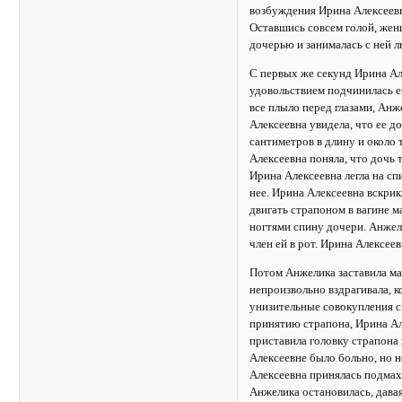
возбуждения Ирина Алексеевна
Оставшись совсем голой, женщ
дочерью и занималась с ней 
С первых же секунд Ирина Але
удовольствием подчинилась е
все плыло перед глазами, Анж
Алексеевна увидела, что ее д
сантиметров в длину и около 
Алексеевна поняла, что дочь 
Ирина Алексеевна легла на сп
нее. Ирина Алексеевна вскрик
двигать страпоном в вагине м
ногтями спину дочери. Анжели
член ей в рот. Ирина Алексеев
Потом Анжелика заставила мат
непроизвольно вздрагивала, к
унизительные совокупления с
принятию страпона, Ирина Але
приставила головку страпона 
Алексеевне было больно, но н
Алексеевна принялась подмахи
Анжелика остановилась, дава