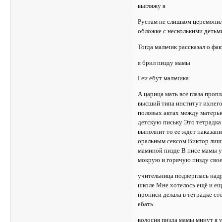
выгляжу я
Рустам не слишком церемонил
обложке с несколькими детьм
Тогда мальчик рассказал о фа
я брил пизду мамы
Геи ебут мальчика
А царица мать все глаза проп
высший типа институт ихнего
половых актах между матерью 
детскую письку Это тетрадка 
выполнит то ее ждет наказани
оральным сексом Виктор лишь
маминой пизде В писе мамы уж
мокрую и горячую пизду сво
учительница подверглась надр
школе Мне хотелось ещё и ещё
прописи делала в тетрадке ст
ебать
волосня пизда мамы минут я у