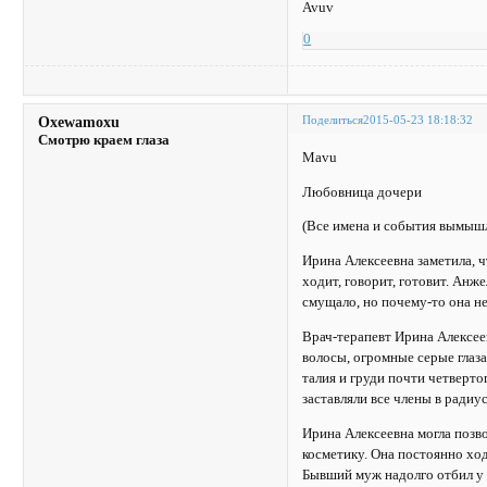
Avuv
0
Поделиться
2015-05-23 18:18:32
Oxewamoxu
Смотрю краем глаза
Mavu
Любовница дочери
(Все имена и события вымыш
Ирина Алексеевна заметила, ч
ходит, говорит, готовит. Анж
смущало, но почему-то она не
Врач-терапевт Ирина Алексеев
волосы, огромные серые глаза
талия и груди почти четверто
заставляли все члены в радиус
Ирина Алексеевна могла позв
косметику. Она постоянно хо
Бывший муж надолго отбил у н