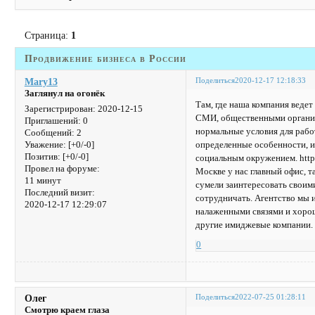
Страница:
1
Продвижение бизнеса в России
Поделиться
2020-12-17 12:18:33
Mary13
Заглянул на огонёк
Там, где наша компания ведет
Зарегистрирован
: 2020-12-15
СМИ, общественными организ
Приглашений:
0
нормальные условия для рабо
Сообщений:
2
определенные особенности, и
Уважение:
[+0/-0]
Позитив:
[+0/-0]
социальным окружением. https:
Провел на форуме:
Москве у нас главный офис, 
11 минут
сумели заинтересовать своим
Последний визит:
сотрудничать. Агентство мы 
2020-12-17 12:29:07
налаженными связями и хорошо
другие имиджевые компании.
0
Поделиться
2022-07-25 01:28:11
Олег
Смотрю краем глаза