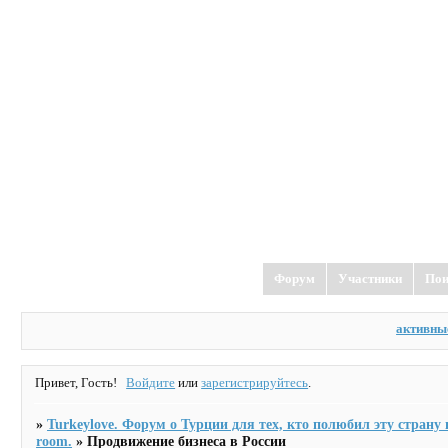
TurkeyLove
форум о Турции
Форум
Участники
Пои
активны
Привет, Гость!
Войдите
или
зарегистрируйтесь
.
»
Turkeylove. Форум о Турции для тех, кто полюбил эту страну и
room.
»
Продвижение бизнеса в России