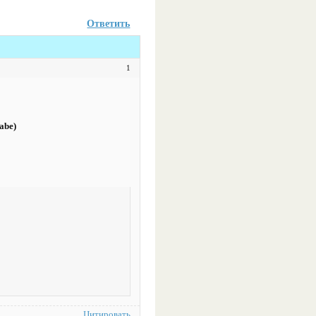
Ответить
1
abe)
Цитировать