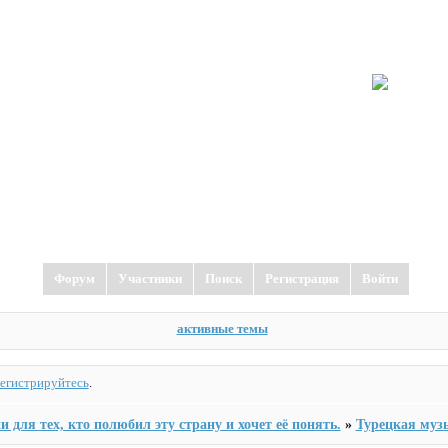
Форум
Участники
Поиск
Регистрация
Войти
активные темы
регистрируйтесь
.
и для тех, кто полюбил эту страну и хочет её понять.
»
Турецкая муз