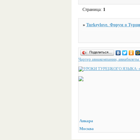
Страница:
1
»
Turkeylove. Форум о Турци
Поделиться…
Чартер авиакомпании, авиабилеты 
Анкара
Москва