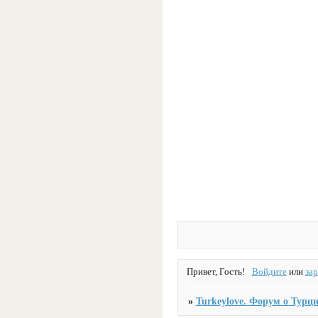
TurkeyLove
форум о Турции
Привет, Гость!
Войдите
или
за
»
Turkeylove. Форум о Турци