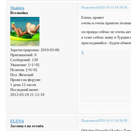
Поделиться
2010-10-15 16:18:18
Shakira
Всезнайка
Елена, привет
очень и очень приятно позна
он правда сейчас не очень акт
я тоже сейчас живу в Турции
присоединяйся - будем обме
Зарегистрирован
: 2010-03-06
0
Приглашений:
0
Сообщений:
139
Уважение:
[+1/-0]
Позитив:
[+0/-0]
Пол:
Женский
Провел на форуме:
1 день 12 часов
Последний визит:
2012-03-19 21:13:19
Поделиться
2010-10-15 16:36:28
ELENA
Заглянул на огонёк
Otlichno!!spasibo!A gde v Turci