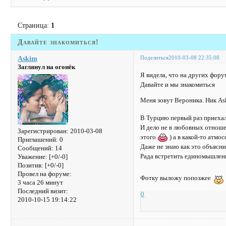
Страница:
1
Давайте знакомиться!
Поделиться
2010-03-08 22:35:08
Askim
Заглянул на огонёк
Я видела, что на других фору
Давайте и мы знакомиться
Меня зовут Вероника. Ник As
В Турцию первый раз приехал
И дело не в любовных отноше
Зарегистрирован
: 2010-03-08
этого
) а в какой-то атмо
Приглашений:
0
Даже не знаю как это объясни
Сообщений:
14
Рада встретить единомышлен
Уважение:
[+0/-0]
Позитив:
[+0/-0]
Провел на форуме:
Фотку выложу попозжее
3 часа 26 минут
Последний визит:
0
2010-10-15 19:14:22