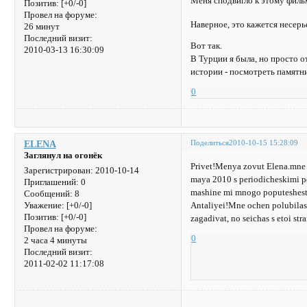
Меня сподвигло к этому филь
Позитив:
[+0/-0]
Провел на форуме:
Наверное, это кажется несерь
26 минут
Последний визит:
Вот так.
2010-03-13 16:30:09
В Турции я была, но просто о
истории - посмотреть памятн
0
Поделиться
2010-10-15 15:28:09
ELENA
Заглянул на огонёк
Privet!Menya zovut Elena.mne 2
Зарегистрирован
: 2010-10-14
maya 2010 s periodicheskimi p
Приглашений:
0
mashine mi mnogo poputeshestv
Сообщений:
8
Antaliyei!Mne ochen polubilas 
Уважение:
[+0/-0]
Позитив:
[+0/-0]
zagadivat, no seichas s etoi s
Провел на форуме:
0
2 часа 4 минуты
Последний визит:
2011-02-02 11:17:08