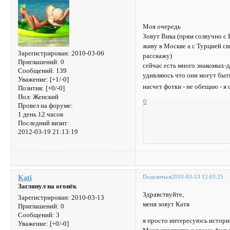
Моя очередь
Зовут Вика (прям созвучно 
живу в Москве а с Турцией с
Зарегистрирован
: 2010-03-06
расскажу)
Приглашений:
0
сейчас есть много знакомых-
Сообщений:
139
удивляюсь что они могут бы
Уважение:
[+1/-0]
насчет фотки - не обещаю - я 
Позитив:
[+0/-0]
Пол:
Женский
0
Провел на форуме:
1 день 12 часов
Последний визит:
2012-03-19 21:13:19
Поделиться
2010-03-13 12:03:25
Kati
Заглянул на огонёк
Здравствуйте,
Зарегистрирован
: 2010-03-13
меня зовут Катя
Приглашений:
0
Сообщений:
3
я просто интересуюсь истори
Уважение:
[+0/-0]