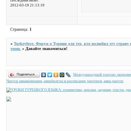
Последний визит:
2012-03-19 21:13:19
Страница:
1
»
Turkeylove. Форум о Турции для тех, кто полюбил эту страну и
room.
»
Давайте знакомиться!
Международный торгово экономич
Поделиться…
Чартер авиакомпании, авиабилеты и расписание чартеров, авиа чартер