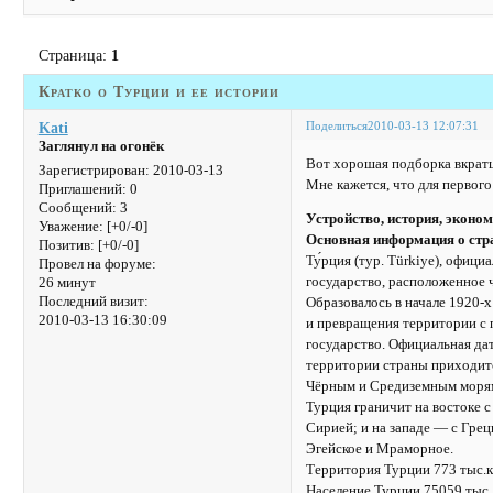
Страница:
1
Кратко о Турции и ее истории
Поделиться
2010-03-13 12:07:31
Kati
Заглянул на огонёк
Вот хорошая подборка вкратц
Зарегистрирован
: 2010-03-13
Мне кажется, что для первог
Приглашений:
0
Сообщений:
3
Устройство, история, эконо
Уважение:
[+0/-0]
Основная информация о стр
Позитив:
[+0/-0]
Ту́рция (тур. Türkiye), офиц
Провел на форуме:
государство, расположенное 
26 минут
Последний визит:
Образовалось в начале 1920-
2010-03-13 16:30:09
и превращения территории с 
государство. Официальная дат
территории страны приходит
Чёрным и Средиземным моря
Турция граничит на востоке 
Сирией; и на западе — с Гре
Эгейское и Мраморное.
Территория Турции 773 тыс.к
Население Турции 75059 тыс.