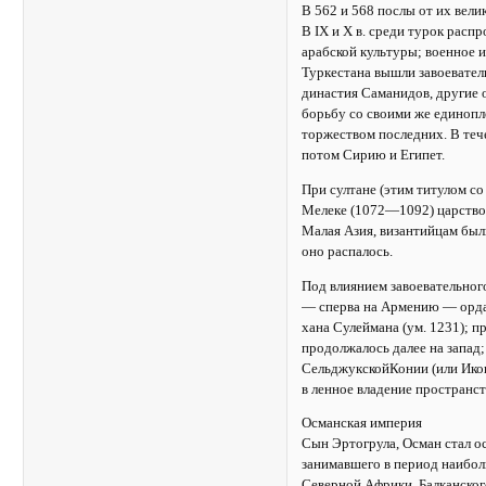
В 562 и 568 послы от их вели
В IX и Х в. среди турок расп
арабской культуры; военное и
Туркестана вышли завоевател
династия Саманидов, другие 
борьбу со своими же единоп
торжеством последних. В тече
потом Сирию и Египет.
При султане (этим титулом со
Мелеке (1072—1092) царство 
Малая Азия, византийцам были
оно распалось.
Под влиянием завоевательног
— сперва на Армению — орда 
хана Сулеймана (ум. 1231); 
продолжалось далее на запад;
СельджукскойКонии (или Икон
в ленное владение пространст
Османская империя
Сын Эртогрула, Осман стал о
занимавшего в период наибол
Северной Африки, Балканског