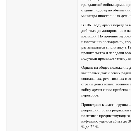
гражданской войны, армия пр
отданы под суд по обвинения
министра иностранных дел и м
В 1961 году армия передала в
добиться доминирования в па
коалиций. По причине глубок
и постоянно распадались, сл
раз вмешалась в политику в 
правительства и передачи вл
получили прозвище «мемора
Однако на общее положение де
как правых, так и левых ради
социальных, религиозных и э
страны действовало военное 
войну армия снова прибегла 
переворот.
Пришедшая к власти группа 
репрессии против радикалов 
политиков предшествующего д
инфляцию удалось сбить до 3
% до 72 %.