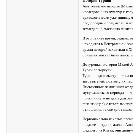
История Турции
Анатолийское нагорье (Малая
исследованных культур и гос
археологически уже минимум 
плодородный полумесяц, в ко
земледелию, частично лежит 
В это раннее время, однако, 
находится в Центральной Ази
армии которой захватили в XI
большую часть Византийской
Дотурецкая история Малой А
Турки-сельджуки
Турки поздно выступили на и
завоевателей; поэтому их пер
Письменных памятников от до
мусульманского периода — ли
почти ничего не дают для озн
византийцев), с которыми ту
отношения, также дают мало.
Первоначально кочевые племе
позднее — турок, жили в Алта
шедшего из Китая, они двинул