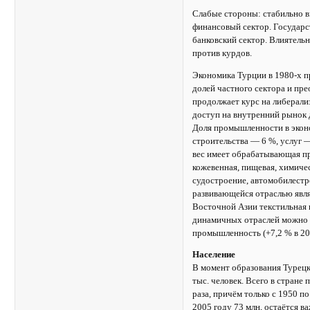
Слабые стороны: стабильно в
финансовый сектор. Государс
банковский сектор. Влиятель
против курдов.
Экономика Турции в 1980-х п
долей частного сектора и пр
продолжает курс на либерали
доступ на внутренний рынок 
Доля промышленности в эконо
строительства — 6 %, услуг
вес имеет обрабатывающая пр
кожевенная, пищевая, химичес
судостроение, автомобилест
развивающейся отраслью явля
Восточной Азии текстильная 
динамичных отраслей можно 
промышленность (+7,2 % в 20
Население
В момент образования Турецк
тыс. человек. Всего в стране
раза, причём только с 1950 п
2005 году 73 млн, остаётся 