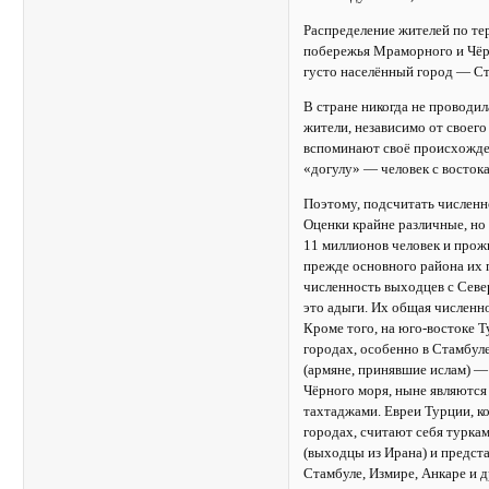
Распределение жителей по те
побережья Мраморного и Чёр
густо населённый город — С
В стране никогда не проводил
жители, независимо от своего
вспоминают своё происхожден
«догулу» — человек с восток
Поэтому, подсчитать численн
Оценки крайне различные, но
11 миллионов человек и прожи
прежде основного района их 
численность выходцев с Севе
это адыги. Их общая численно
Кроме того, на юго-востоке 
городах, особенно в Стамбул
(армяне, принявшие ислам) —
Чёрного моря, ныне являютс
тахтаджами. Евреи Турции, 
городах, считают себя турка
(выходцы из Ирана) и предста
Стамбуле, Измире, Анкаре и 