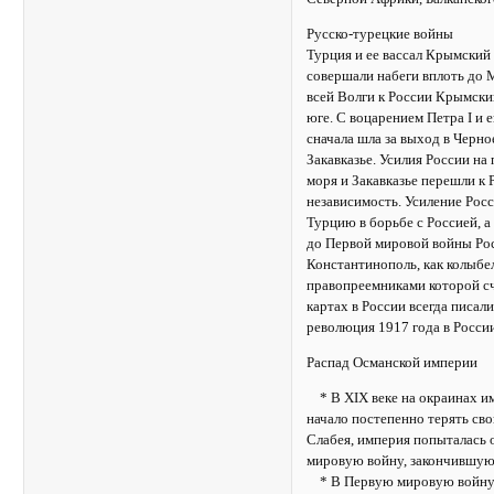
Русско-турецкие войны
Турция и ее вассал Крымский
совершали набеги вплоть до 
всей Волги к России Крымски
юге. С воцарением Петра I и 
сначала шла за выход в Черно
Закавказье. Усилия России на
моря и Закавказье перешли к 
независимость. Усиление Рос
Турцию в борьбе с Россией, 
до Первой мировой войны Рос
Константинополь, как колыбел
правопреемниками которой с
картах в России всегда писа
революция 1917 года в Росс
Распад Османской империи
* В XIX веке на окраинах им
начало постепенно терять св
Слабея, империя попыталась 
мировую войну, закончившую
* В Первую мировую войну Т