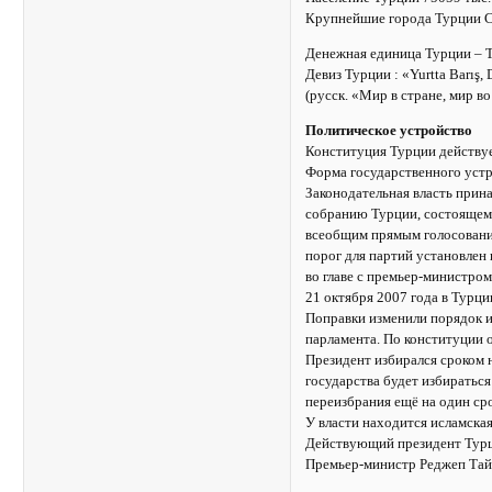
Крупнейшие города Турции Ст
Денежная единица Турции – Т
Девиз Турции : «Yurtta Barış,
(русск. «Мир в стране, мир в
Политическое устройство
Конституция Турции действуе
Форма государственного устр
Законодательная власть при
собранию Турции, состоящему 
всеобщим прямым голосовани
порог для партий установлен 
во главе с премьер-министром
21 октября 2007 года в Тур
Поправки изменили порядок и
парламента. По конституции о
Президент избирался сроком н
государства будет избиратьс
переизбрания ещё на один сро
У власти находится исламская
Действующий президент Турц
Премьер-министр Реджеп Тай