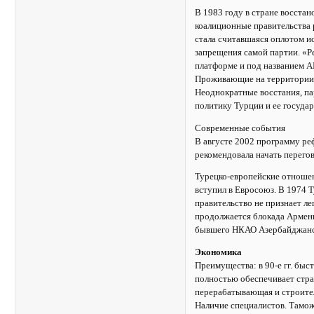
В 1983 году в стране восстан
коалиционные правительства 
стала считавшаяся оплотом и
запрещения самой партии. «Р
платформе и под названием А
Проживающие на территории 
Неоднократные восстания, п
политику Турции и ее госуда
Современные события
В августе 2002 программу ре
рекомендовала начать перего
Турецко-европейские отношен
вступил в Евросоюз. В 1974 Т
правительство не признает л
продолжается блокада Армени
бывшего НКАО Азербайджанс
Экономика
Преимущества: в 90-е гг. быс
полностью обеспечивает стра
перерабатывающая и строител
Наличие специалистов. Тамо