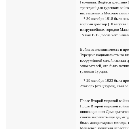
Германии. Ведётся довольно 
трагедией для турецких войс
наступления в Месопотамии и
* 30 октября 1918 было зак
мирный договор (10 августа 
из крупнейших городов Малой
15 мая 1919, после чего нача
Война за независимость и пр
Турецкие националисты во гл
вооружённой силой изгнали г
завоевателей, что было зафи
границы Турции.
* 29 октября 1923 была про
Ататюрк (отец турок), стал е
После Второй мировой войн
После Второй мировой войны 
оппозиционная Демократичес
смогла закрепить ещё двумя 
более авторитарные методы, 
Мендерес, повлекли нарастани