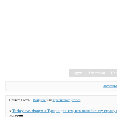
TurkeyLove
форум о Турции
Форум
Участники
Пои
активны
Привет, Гость!
Войдите
или
зарегистрируйтесь
.
»
Turkeylove. Форум о Турции для тех, кто полюбил эту страну и
истории