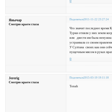
0
Поделиться
2011-11-22 23:27:24
Янычар
Смотрю краем глаза
Что значит последнее время 
Турки отняли у них земли ког
или двести им была ненужна 
устраивала со своим правлен
У Султана своих как они сей
пущечным мясом в руках вра
0
Поделиться
2015-03-19 19:11:18
Jererig
Смотрю краем глаза
Tonah