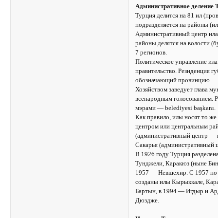
Административное деление 
Турция делится на 81 ил (про
подразделяется на районы (иль
Административный центр ила р
районы делятся на волости (
7 регионов.
Политическое управление ила
правительство. Резиденция гу
обозначающий провинцию.
Хозяйством заведует глава му
всенародным голосованием. Р
мэрами — belediyesi başkanı.
Как правило, илы носят то же
центром или центральным рай
(административный центр — г
Сакарья (административный 
В 1926 году Турция разделена
Тунджели, Каракюз (ныне Бинг
1957 — Невшехир. С 1957 по 
созданы илы Кырыккале, Кара
Бартын, в 1994 — Игдыр и Ар
Дюздже.