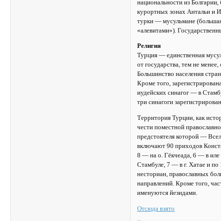
национальности из Болгарии,
курортных зонах Антальи и И
турки — мусульмане (больша
«алевитами»). Государственн
Религия
Турция — единственная мусуль
от государства, тем не мене
Большинство населения стран
Кроме того, зарегистрирован
иудейских синагог — в Стамбу
три синагоги зарегистрирова
Территория Турции, как исто
чести поместной православно
предстоятеля которой — Все
включают 90 приходов Конста
8 — на о. Гёкчеада, 6 — в ил
Стамбуле, 7 — в г. Хатае и п
несториан, православных бол
направлений. Кроме того, ча
именуются йезидами.
Отсюда взято