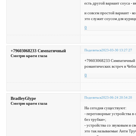
есть другой вариант соуса - 
и совсем простой вариант - 
это служит соусом для куриц
0
Поделиться
2023-03-30 13:27:27
+79603068233 Симпатичный
Смотрю краем глаза
+79603068233 Симпатичный п
романтических встреч в Чеб
0
Поделиться
2023-06-24 20:54:20
BradleyGlype
Смотрю краем глаза
На сегодня существуют:
- переговорные устройства 
без трубки»;
- устройства со звуковым и 
это так называемые Анти Тру