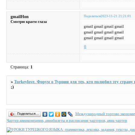
Поделиться
2023-11-21 21:21:01
gmailHon
Смотрю краем глаза
gmail gmail gmail gmail
gmail gmail gmail gmail
gmail gmail gmail gmail
0
Страница:
1
»
Turkeylove. Форум о Турции для тех, кто полюбил эту страну и
;)
Международный торгово экономич
Поделиться…
Чартер авиакомпании, авиабилеты и расписание чартеров, авиа чартер