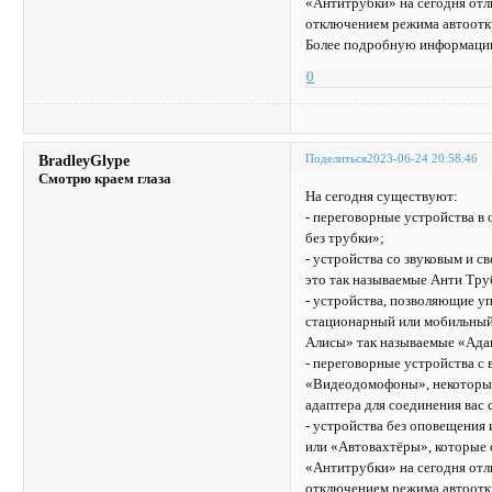
«Антитрубки» на сегодня отл
отключением режима автоотк
Более подробную информацию
0
Поделиться
2023-06-24 20:58:46
BradleyGlype
Смотрю краем глаза
На сегодня существуют:
- переговорные устройства 
без трубки»;
- устройства со звуковым и 
это так называемые Анти Тру
- устройства, позволяющие уп
стационарный или мобильный 
Алисы» так называемые «Ада
- переговорные устройства с
«Видеодомофоны», некоторые 
адаптера для соединения вас
- устройства без оповещения
или «Автовахтёры», которые 
«Антитрубки» на сегодня отл
отключением режима автоотк