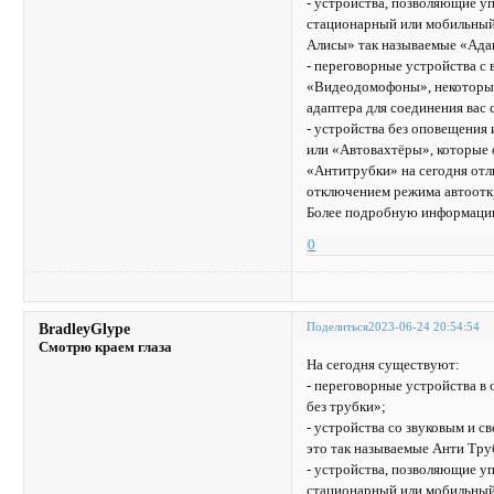
- устройства, позволяющие уп
стационарный или мобильный 
Алисы» так называемые «Ада
- переговорные устройства с
«Видеодомофоны», некоторые 
адаптера для соединения вас
- устройства без оповещения
или «Автовахтёры», которые 
«Антитрубки» на сегодня отл
отключением режима автоотк
Более подробную информацию
0
Поделиться
2023-06-24 20:54:54
BradleyGlype
Смотрю краем глаза
На сегодня существуют:
- переговорные устройства 
без трубки»;
- устройства со звуковым и 
это так называемые Анти Тру
- устройства, позволяющие уп
стационарный или мобильный 