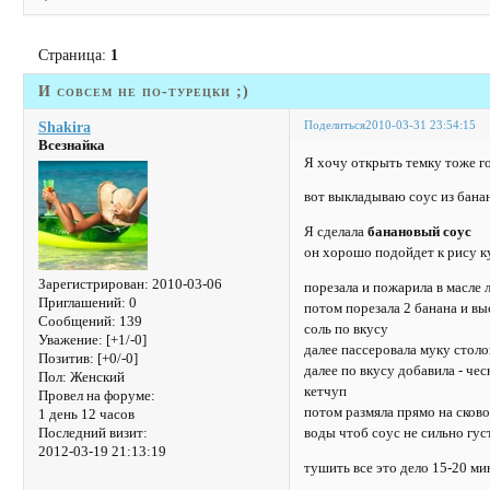
Страница:
1
И совсем не по-турецки ;)
Поделиться
2010-03-31 23:54:15
Shakira
Всезнайка
Я хочу открыть темку тоже г
вот выкладываю соус из банан
Я сделала
банановый соус
он хорошо подойдет к рису 
Зарегистрирован
: 2010-03-06
порезала и пожарила в масле
Приглашений:
0
потом порезала 2 банана и в
Сообщений:
139
соль по вкусу
Уважение:
[+1/-0]
далее пассеровала муку стол
Позитив:
[+0/-0]
далее по вкусу добавила - че
Пол:
Женский
кетчуп
Провел на форуме:
потом размяла прямо на сков
1 день 12 часов
Последний визит:
воды чтоб соус не сильно гус
2012-03-19 21:13:19
тушить все это дело 15-20 ми