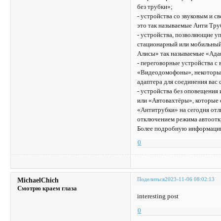
без трубки»;
- устройства со звуковым и 
это так называемые Анти Тру
- устройства, позволяющие уп
стационарный или мобильный 
Алисы» так называемые «Ада
- переговорные устройства с
«Видеодомофоны», некоторые 
адаптера для соединения вас
- устройства без оповещения
или «Автовахтёры», которые 
«Антитрубки» на сегодня отл
отключением режима автоотк
Более подробную информацию
0
Поделиться
2023-11-06 08:02:13
MichaelChich
Смотрю краем глаза
interesting post
0