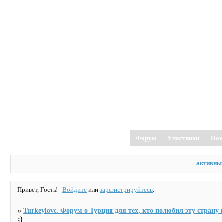
TurkeyLove
форум о Турции
Форум
Участники
Пои
активны
Привет, Гость!
Войдите
или
зарегистрируйтесь
.
»
Turkeylove. Форум о Турции для тех, кто полюбил эту страну и
;)