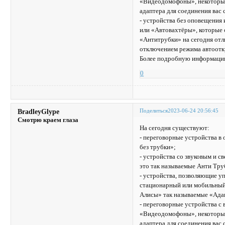
«Видеодомофоны», некоторые 
адаптера для соединения вас
- устройства без оповещения
или «Автовахтёры», которые 
«Антитрубки» на сегодня отл
отключением режима автоотк
Более подробную информацию
0
Поделиться
2023-06-24 20:56:45
BradleyGlype
Смотрю краем глаза
На сегодня существуют:
- переговорные устройства 
без трубки»;
- устройства со звуковым и 
это так называемые Анти Тру
- устройства, позволяющие уп
стационарный или мобильный 
Алисы» так называемые «Ада
- переговорные устройства с
«Видеодомофоны», некоторые 
адаптера для соединения вас